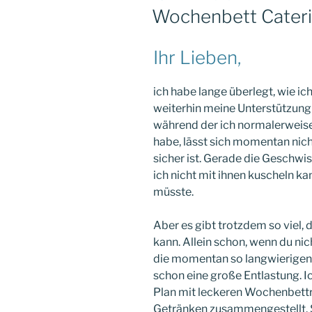
AM
Wochenbett Cateri
Ihr Lieben,
ich habe lange überlegt, wie i
weiterhin meine Unterstützung 
während der ich normalerweis
habe, lässt sich momentan nicht
sicher ist. Gerade die Geschwis
ich nicht mit ihnen kuscheln k
müsste.
Aber es gibt trotzdem so viel, 
kann. Allein schon, wenn du n
die momentan so langwierigen E
schon eine große Entlastung. 
Plan mit leckeren Wochenbett
Getränken zusammengestellt. S