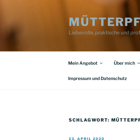
Zum
Inhalt
MÜTTERPF
springen
Liebevolle, praktische und pr
Mein Angebot
Über mich
Impressum und Datenschutz
SCHLAGWORT:
MÜTTERP
VERÖFFENTLICHT
23. APRIL 2020